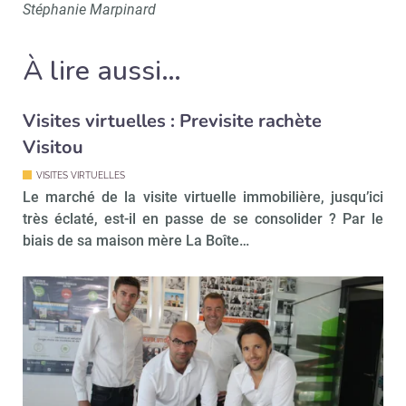
Stéphanie Marpinard
À lire aussi…
Visites virtuelles : Previsite rachète
Visitou
VISITES VIRTUELLES
Le marché de la visite virtuelle immobilière, jusqu’ici
Recevoir Immo Matin
Abonnez-v
très éclaté, est-il en passe de se consolider ? Par le
biais de sa maison mère La Boîte…
Valider
Non merci, je reçois déjà
Je déciderai plus
!
tard