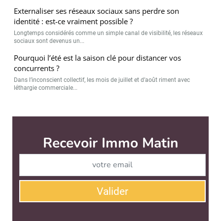
Externaliser ses réseaux sociaux sans perdre son
identité : est-ce vraiment possible ?
Longtemps considérés comme un simple canal de visibilité, les réseaux
sociaux sont devenus un...
Pourquoi l’été est la saison clé pour distancer vos
concurrents ?
Dans l’inconscient collectif, les mois de juillet et d’août riment avec
léthargie commerciale...
Immo Matin est édité par
News Tank Cities
CONTACT
SERVICE COMMERCIAL