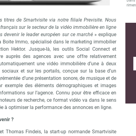
Dans l
rimen
itres de Smartvisite via notre filiale Previsite. Nous
rançais sur le secteur de la vidéo immobilière en ligne
s devenir le leader européen
sur ce marché
» explique
a Boite Immo, spécialisé dans le marketing immobilier
ction Hektor. Jusque-là, les outils Social Connect et
re auprès des agences avec une offre relativement
r automatiquement une vidéo immobilière d’une à deux
 sociaux et sur les portails, conçue sur la base d’un
rémentée d’une présentation sonore, de musique et de
ar exemple des éléments démographiques et images
nformations sur l’agence. Connu pour être efficace en
moteurs de recherche, ce format vidéo va dans le sens
ée à optimiser la performance des annonces en ligne.
Abonnez-vous à notre newslette
r Immo Matin
enir ?
t Thomas Findeis, la start-up normande Smartvisite