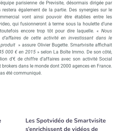
équipe parisienne de Previsite, désormais dirigée par
Non merci, je reçois déjà !
Je déciderai plus tard
restera également de la partie. Des synergies sur le
mmercial vont ainsi pouvoir être établies entre les
ideo, qui fusionneront à terme sous la houlette d’une
toutefois encore trop tôt pour dire laquelle. «
Nous
 d’affaires de cette activité en investissant dans le
 produit
» assure Olivier Bugette. Smartvisite affichait
45 000 € en 2015
» selon La Boîte Immo. De son côté,
lion d’€ de chiffre d’affaires avec son activité Social
t brokers dans le monde dont 2000 agences en France.
 pas été communiqué.
e
Les Spotvidéo de Smartvisite
s’enrichissent de vidéos de