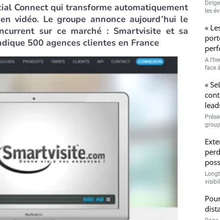
Dirig
cial Connect qui transforme automatiquement
les é
en vidéo. Le groupe annonce aujourd’hui le
« Le
ncurrent sur ce marché : Smartvisite et sa
port
endique 500 agences clientes en France
perf
A l’h
face à
« Se
cont
lead
Prése
group
Exte
perd
poss
Longt
visibi
Pour
dist