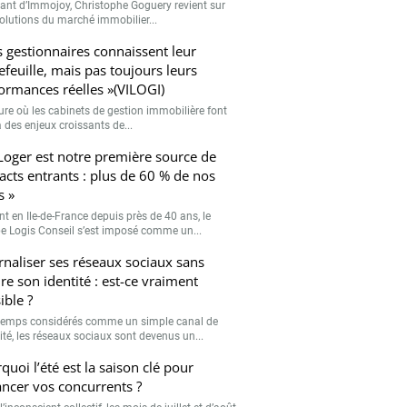
eant d’Immojoy, Christophe Goguery revient sur
volutions du marché immobilier...
s gestionnaires connaissent leur
efeuille, mais pas toujours leurs
ormances réelles »(VILOGI)
eure où les cabinets de gestion immobilière font
 des enjeux croissants de...
Loger est notre première source de
acts entrants : plus de 60 % de nos
s »
nt en Ile-de-France depuis près de 40 ans, le
e Logis Conseil s’est imposé comme un...
rnaliser ses réseaux sociaux sans
re son identité : est-ce vraiment
ible ?
emps considérés comme un simple canal de
lité, les réseaux sociaux sont devenus un...
quoi l’été est la saison clé pour
ancer vos concurrents ?