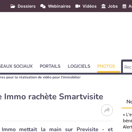
Dossiers
Webinaires
Vidéos
Jobs
A
SEAUX SOCIAUX
PORTAILS
LOGICIELS
PHOTOS
res pour la réalisation de vidéo pour l'immobilier
e Immo rachète Smartvisite
N
« L’
béné
Aler
 Immo mettait la main sur Previsite - et