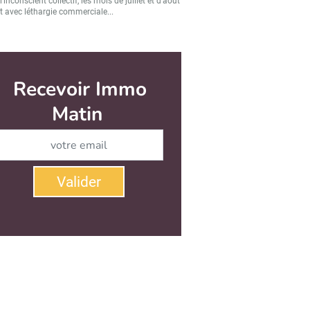
’inconscient collectif, les mois de juillet et d’août
t avec léthargie commerciale...
r
Valider