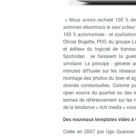
«
Nous avons racheté 100 % des t
sommes désormais le seul acteur f
100 % automatisée - et souhaiton
Olivier Bugette, PDG du groupe L
et éditeur du logiciel de transa
Spotvideo se faisaient la guer
similaire. Le principe : génére
minutes diffusée sur les réseaux
montage des photos du bien et ag
donnés contextuelles. Comme p
open source du quartier ou des i
termes de référencement sur les 
de la tendance « rich media » vou
Recevoi
Des nouveaux templates vidéo à v
Créée en 2007 par Ugo Quaisse e