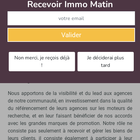
difficultés de recrutement, les petits portefeuilles
Recevoir Immo Matin
Abonnez-v
deviennent difficiles à rentabiliser et à valoriser. Après
avoir été adopté par les agences de transaction
soucieuses de répondre à tous les besoins de leurs
clients, nous sommes régulièrement sollicités pour
Valider
reprendre les portefeuilles de gestionnaires. Ainsi, nous
upgradons la qualité de leurs services et leur rentabilité,
tout en garantissant un revenu régulier à l’agence, qui
Non merci, je reçois déjà
Je déciderai plus
garde la maîtrise de ses clients.
!
tard
Comment aidez-vous vos partenaires à capter
d’avantages de clients investisseurs ?
Nous apportons de la visibilité et du lead aux agences
de notre communauté, en investissement dans la qualité
du référencement de leurs agences sur les moteurs de
recherche, et en leur faisant bénéficier de nos accords
avec les grandes marques de promotion. Notre rôle ne
consiste pas seulement à recevoir et gérer les biens de
leurs clients, il consiste également à participer à leur