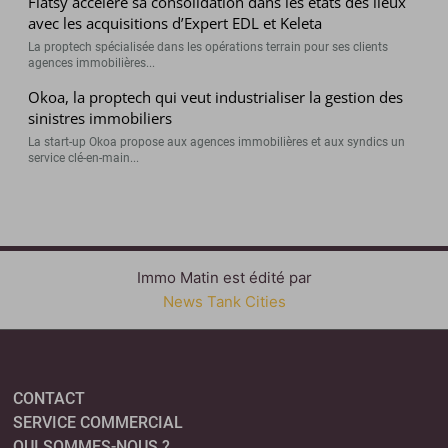
Flatsy accélère sa consolidation dans les états des lieux
avec les acquisitions d’Expert EDL et Keleta
La proptech spécialisée dans les opérations terrain pour ses clients
agences immobilières...
Okoa, la proptech qui veut industrialiser la gestion des
sinistres immobiliers
La start-up Okoa propose aux agences immobilières et aux syndics un
service clé-en-main...
Immo Matin est édité par
News Tank Cities
CONTACT
SERVICE COMMERCIAL
QUI SOMMES-NOUS ?