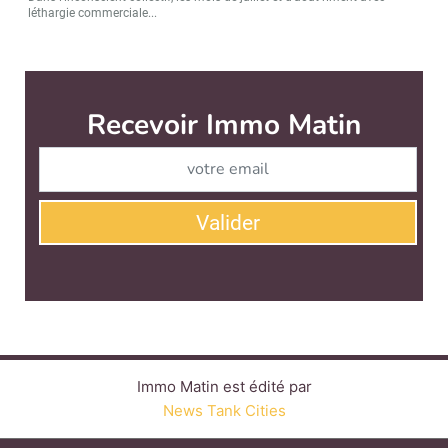
léthargie commerciale...
Immo Matin est édité par
News Tank Cities
CONTACT
SERVICE COMMERCIAL
QUI SOMMES-NOUS ?
NEWSLETTERS
LINKEDIN
TWITTER
FACEBOOK
YOUTUBE
SUIVEZ-NOUS :