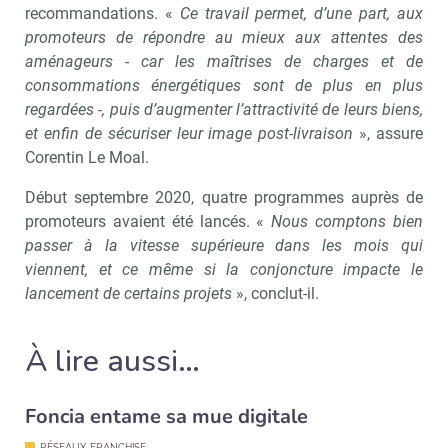
recommandations. «
Ce travail permet, d’une part, aux
promoteurs de répondre au mieux aux attentes des
aménageurs - car les maîtrises de charges et de
consommations énergétiques sont de plus en plus
regardées -, puis d’augmenter l’attractivité de leurs biens,
et enfin de sécuriser leur image post-livraison
», assure
Recevoir Immo Matin
Abonnez-v
Corentin Le Moal.
Début septembre 2020, quatre programmes auprès de
promoteurs avaient été lancés. «
Nous comptons bien
passer à la vitesse supérieure dans les mois qui
Valider
viennent, et ce même si la conjoncture impacte le
lancement de certains projets
», conclut-il.
Non merci, je reçois déjà
Je déciderai plus
À lire aussi…
!
tard
Foncia entame sa mue digitale
RÉSEAUX-FRANCHISE