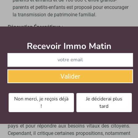
parents et petits-enfants est proposé pour encourager
la transmission de patrimoine familial.
Rénovation Énergétique
:
Création d’un fonds de rénovation énergétique
: Ce
Recevoir Immo Matin
Abonnez-v
fonds serait destiné aux logements détenus par les
classes moyennes et populaires, soutenant ainsi les
efforts de transition énergétique et améliorant
l’efficacité énergétique des habitations.
Valider
Réactions et Perspectives
Loïc Cantin
, président de la FNAIM, exprime sa
Non merci, je reçois déjà
Je déciderai plus
satisfaction quant à l’importance accordée au logement
!
tard
par les partis en campagne. Il souligne que le logement
est un enjeu crucial pour le dynamisme économique du
pays et pour répondre aux besoins vitaux des citoyens.
Cependant, il critique certaines propositions, notamment