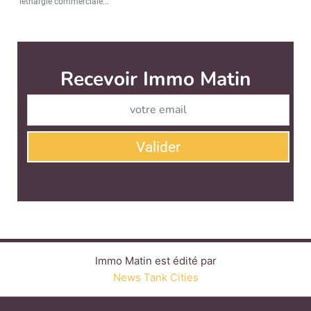
léthargie commerciale...
Immo Matin est édité par
News Tank Cities
CONTACT
SERVICE COMMERCIAL
QUI SOMMES-NOUS ?
NEWSLETTERS
LINKEDIN
TWITTER
FACEBOOK
YOUTUBE
SUIVEZ-NOUS :