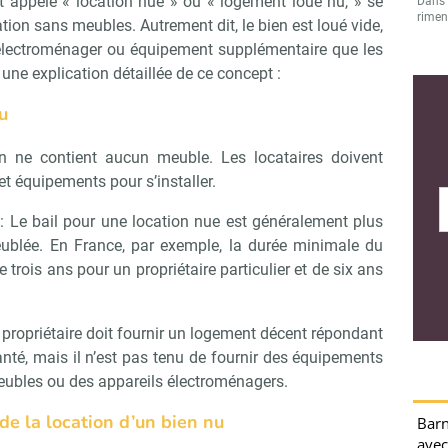
t appelé « location nue » ou « logement loué nu, » se
Dans l
rimen
tion sans meubles. Autrement dit, le bien est loué vide,
, électroménager ou équipement supplémentaire que les
i une explication détaillée de ce concept :
u
Barn
avec
n ne contient aucun meuble. Les locataires doivent
litt
t équipements pour s’installer.
Avec t
Porni
: Le bail pour une location nue est généralement plus
ublée. En France, par exemple, la durée minimale du
Créd
un r
 trois ans pour un propriétaire particulier et de six ans
Moui
Le ra
s’exp
 propriétaire doit fournir un logement décent répondant
nté, mais il n’est pas tenu de fournir des équipements
Loca
bles ou des appareils électroménagers.
auto
gara
de la location d’un bien nu
Créée
auton