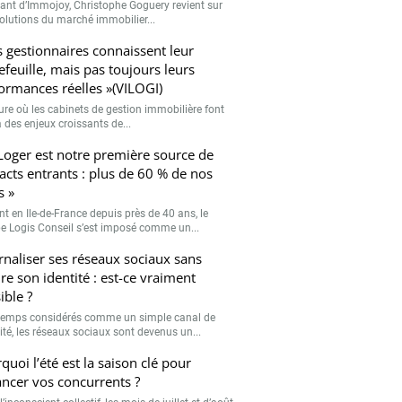
eant d’Immojoy, Christophe Goguery revient sur
volutions du marché immobilier...
s gestionnaires connaissent leur
efeuille, mais pas toujours leurs
ormances réelles »(VILOGI)
eure où les cabinets de gestion immobilière font
 des enjeux croissants de...
Loger est notre première source de
acts entrants : plus de 60 % de nos
s »
nt en Ile-de-France depuis près de 40 ans, le
e Logis Conseil s’est imposé comme un...
rnaliser ses réseaux sociaux sans
re son identité : est-ce vraiment
ible ?
emps considérés comme un simple canal de
lité, les réseaux sociaux sont devenus un...
quoi l’été est la saison clé pour
ancer vos concurrents ?