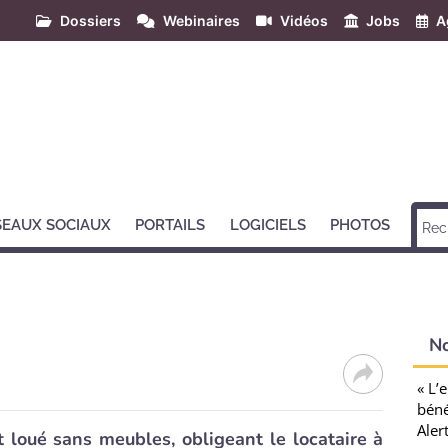
Dossiers
Webinaires
Vidéos
Jobs
A
SEAUX SOCIAUX
PORTAILS
LOGICIELS
PHOTOS
N
« L’
béné
Aler
 loué sans meubles, obligeant le locataire à