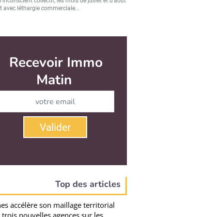
’inconscient collectif, les mois de juillet et d’août
t avec léthargie commerciale...
Top des articles
es accélère son maillage territorial
 trois nouvelles agences sur les
oraux français
rois ouvertures successives, en juillet 2026, à
chet, Vannes et Saint-Paul de Vence...
it immobilier : « Nous sommes dans
etournement conjoncturel » (Michel
llart)
lentissement de la production de crédits ne
lique pas uniquement par les taux. Les...
tion : HighRise mise sur la garantie
nome pour remplacer le dépôt de
ntie
 en 2023, HighRise développe une garantie
ome destinée à remplacer le dépôt de...