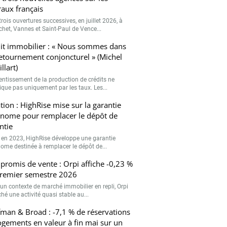
romis de vente : Orpi affiche -0,23 %
remier semestre 2026
un contexte de marché immobilier en repli, Orpi
ché une activité quasi stable au...
man & Broad : -7,1 % de réservations
ogements en valeur à fin mai sur un
r
éservations de logements en valeur de Kaufman
Valider
d se sont élevées à 522,8 millions...