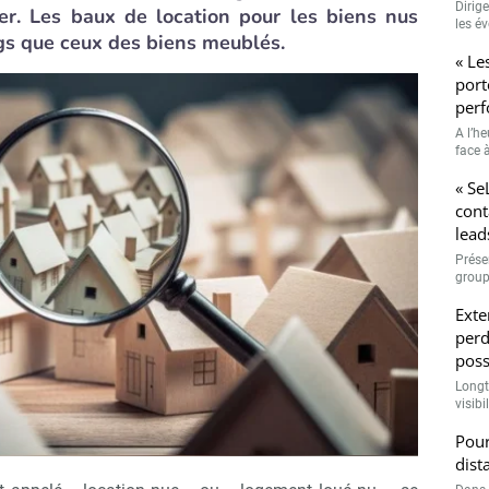
Dirig
er. Les baux de location pour les biens nus
les é
gs que ceux des biens meublés.
« Le
port
perf
A l’h
face à
« Se
cont
lead
Prése
group
Exte
perd
poss
Longt
visibi
Pour
dist