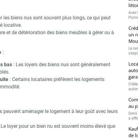
Comp
au p
r les biens nus sont souvent plus longs, ce qui peut
Dans 
é locative.
a affi
re et de détérioration des biens meubles à gérer ou à
Kauf
de l
an
e
:
Abonnez-vous à notre newslette
r Immo Matin
Les r
us bas
: Les loyers des biens nus sont généralement
& Broa
blés.
uite
: Certains locataires préfèrent les logements
Non merci, je reçois déjà !
Je déciderai plus tard
ommodité.
es peuvent aménager le logement à leur goût avec leurs
 Le loyer pour un bien nu est souvent moins élevé que