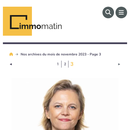
immo
matin
Nos archives du mois de novembre 2023 - Page 3
(Page courante)
3
Page précédente
Page 
◄
1
2
►