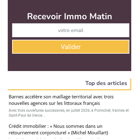
Recevoir Immo Matin
Abonnez-v
Valider
Top des articles
Barnes accélère son maillage territorial avec trois
nouvelles agences sur les littoraux français
Avec trois ouvertures successives, en juillet 2026, à Pornichet, Vannes et
Saint-Paul de Vence...
Crédit immobilier : « Nous sommes dans un
retournement conjoncturel » (Michel Mouillart)