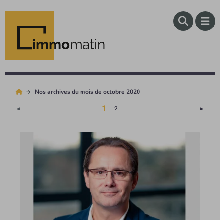
immo
matin
Nos archives du mois de octobre 2020
(Page courante)
1
Page 
◄
2
►