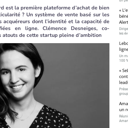
un peu
d est la première plateforme d’achat de bien
« L’
ticularité ? Un système de vente basé sur les
béné
s acquéreurs dont l’identité et la capacité de
Aler
fiées en ligne. Clémence Desneiges, co-
Dirig
les é
s atouts de cette startup pleine d’ambition
Leb
lign
Un ma
100 % 
« Se
cont
lead
Prése
group
Aman
un r
Réuni
Amand