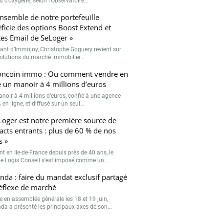
 d’oxygène, selon l’Observatoire...
ensemble de notre portefeuille
ficie des options Boost Extend et
tes Email de SeLoger »
eant d’Immojoy, Christophe Goguery revient sur
volutions du marché immobilier...
oncoin immo : Ou comment vendre en
e un manoir à 4 millions d’euros
noir à 4 millions d’euros, confié à une agence
en ligne, et diffusé sur un seul...
Loger est notre première source de
acts entrants : plus de 60 % de nos
s »
nt en Ile-de-France depuis près de 40 ans, le
e Logis Conseil s’est imposé comme un...
da : faire du mandat exclusif partagé
éflexe de marché
e en assemblée générale les 18 et 19 juin,
a a présenté les principaux axes de son...