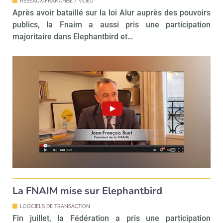
RÉSEAUX-FRANCHISE / VIDÉO
Après avoir bataillé sur la loi Alur auprès des pouvoirs
publics, la Fnaim a aussi pris une participation
majoritaire dans Elephantbird et…
Recevoir Immo Matin
Abonnez-v
Valider
Non merci, je reçois déjà
Je déciderai plus
La FNAIM mise sur Elephantbird
!
tard
LOGICIELS DE TRANSACTION
Fin juillet, la Fédération a pris une participation