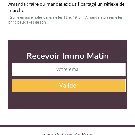
Amanda : faire du mandat exclusif partagé un réflexe de
marché
Réunie en assemblée générale les 18 et 19 juin, Amanda a présenté les
principaux axes de son...
Immo Matin est édité par
News Tank Cities
CONTACT
SERVICE COMMERCIAL
QUI SOMMES-NOUS ?
NEWSLETTERS