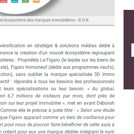
vel écosystème des marques immobilières - © D.R.
versification en stratégie & solutions médias dédié à
annonce la création d’un nouvel écosystème regroupant
ères : Propriétés Le Figaro (le leader sur les biens de
liste), Figaro Immoneuf (dédié aux programmes neufs),
ruction), sans oublier la marque spécialisée 3D Immo
jectif : répondre à tous les besoins des professionnels
nt leurs spécialisations ou leur besoin. «
Au global,
ent 6,7 millions de visiteurs par mois, dont près de
ion sur leur projet immobilier
», met en avant Déborah
omme elle le précise à juste titre : «
Selon une étude
rque Figaro apparait comme un tiers de confiance pour
nt pour nous de pouvoir faire bénéficier de cette aura à
n créant pour eux une marque dédiée intégrant le nom