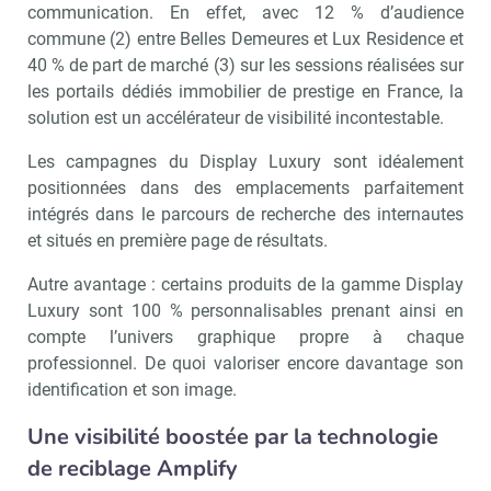
communication. En effet, avec 12 % d’audience
commune (2) entre Belles Demeures et Lux Residence et
40 % de part de marché (3) sur les sessions réalisées sur
les portails dédiés immobilier de prestige en France, la
solution est un accélérateur de visibilité incontestable.
Les campagnes du Display Luxury sont idéalement
positionnées dans des emplacements parfaitement
intégrés dans le parcours de recherche des internautes
et situés en première page de résultats.
Recevoir Immo Matin
Abonnez-v
Autre avantage : certains produits de la gamme Display
Luxury sont 100 % personnalisables prenant ainsi en
compte l’univers graphique propre à chaque
professionnel. De quoi valoriser encore davantage son
Valider
identification et son image.
Une visibilité boostée par la technologie
Non merci, je reçois déjà
Je déciderai plus
de reciblage Amplify
!
tard