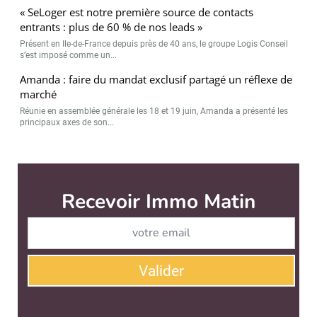
« SeLoger est notre première source de contacts
entrants : plus de 60 % de nos leads »
Présent en Ile-de-France depuis près de 40 ans, le groupe Logis Conseil
s’est imposé comme un...
Amanda : faire du mandat exclusif partagé un réflexe de
marché
Réunie en assemblée générale les 18 et 19 juin, Amanda a présenté les
principaux axes de son...
Immo Matin est édité par
News Tank Cities
CONTACT
SERVICE COMMERCIAL