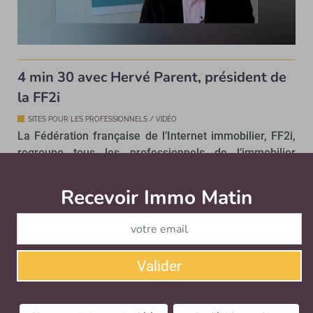
4 min 30 avec Hervé Parent, président de
la FF2i
SITES POUR LES PROFESSIONNELS / VIDÉO
La Fédération française de l’Internet immobilier, FF2i,
regroupe tous les professionnels de l’immobilier
intéressés par les enjeux liés …
Recevoir Immo Matin
Abonnez-v
Valider