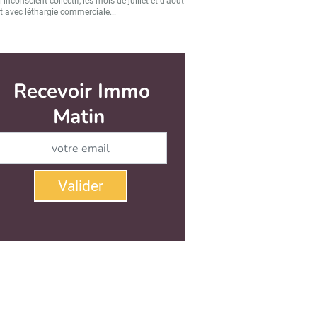
’inconscient collectif, les mois de juillet et d’août
t avec léthargie commerciale...