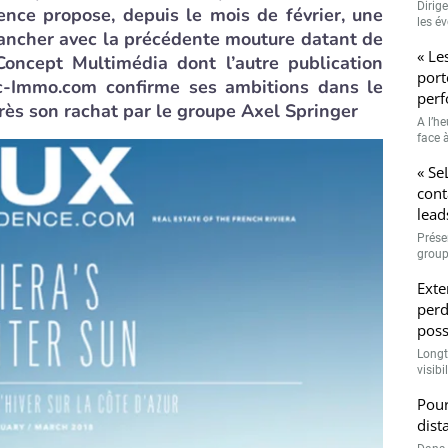
Dirig
nce propose, depuis le mois de février, une
les é
rancher avec la précédente mouture datant de
« Le
Concept Multimédia dont l’autre publication
port
ic-Immo.com confirme ses ambitions dans le
perf
rès son rachat par le groupe Axel Springer
A l’h
face à
« Se
cont
lead
Prése
group
Exte
perd
poss
Longt
visibi
Pour
dist