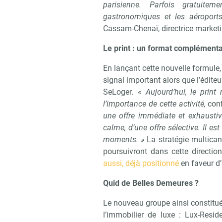
parisienne. Parfois gratuite
gastronomiques et les aéroports
Cassam-Chenaï, directrice marketi
Le print : un format complémenta
Recevoi
En lançant cette nouvelle formule,
signal important alors que l’éditeu
SeLoger
.
«
Aujourd’hui, le print
l’importance de cette activité,
con
une offre immédiate et exhaustive
calme, d’une offre sélective. Il e
moments. »
La stratégie multica
poursuivront dans cette directio
aussi, déjà positionné
en faveur d’
Quid de Belles Demeures ?
Le nouveau groupe ainsi constitué
l’immobilier de luxe : Lux-Res