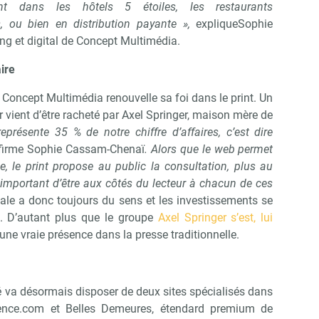
ment dans les hôtels 5 étoiles, les restaurants
, ou bien en distribution payante »,
expliqueSophie
ng et digital de Concept Multimédia.
Abonnez-vous à notre newslette
ire
r Immo Matin
 Concept Multimédia renouvelle sa foi dans le print. Un
r vient d’être racheté par Axel Springer, maison mère de
Non merci, je reçois déjà !
Je déciderai plus tard
 représente 35 % de notre chiffre d’affaires,
c’est dire
firme Sophie Cassam-Chenaï
. Alors que le web permet
, le print propose au public la consultation, plus au
st important d’être aux côtés du lecteur à chacun de ces
nale a donc toujours du sens et les investissements se
n. D’autant plus que le groupe
Axel Springer s’est, lui
une vraie présence dans la presse traditionnelle.
 va désormais disposer de deux sites spécialisés dans
idence.com et Belles Demeures, étendard premium de