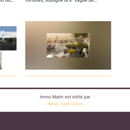
ion du…
fortunés, souligne la 8
vague de…
Immo Matin est édité par
News Tank Cities