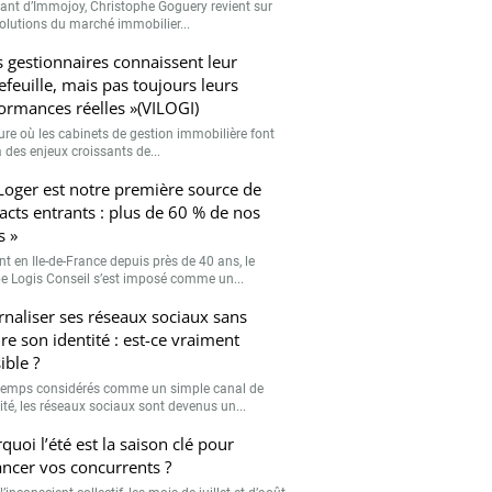
eant d’Immojoy, Christophe Goguery revient sur
volutions du marché immobilier...
s gestionnaires connaissent leur
efeuille, mais pas toujours leurs
ormances réelles »(VILOGI)
eure où les cabinets de gestion immobilière font
 des enjeux croissants de...
Loger est notre première source de
acts entrants : plus de 60 % de nos
s »
nt en Ile-de-France depuis près de 40 ans, le
e Logis Conseil s’est imposé comme un...
rnaliser ses réseaux sociaux sans
re son identité : est-ce vraiment
ible ?
emps considérés comme un simple canal de
lité, les réseaux sociaux sont devenus un...
quoi l’été est la saison clé pour
ancer vos concurrents ?