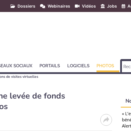
Dossiers
Webinaires
Vidéos
Jobs
A
SEAUX SOCIAUX
PORTAILS
LOGICIELS
PHOTOS
ons de visites virtuelles
ne levée de fonds
N
ros
« L’
béné
Aler