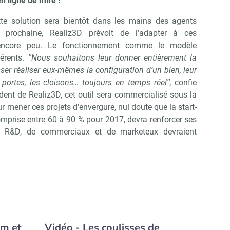
n ligne de mire !
tte solution sera bientôt dans les mains des agents
 prochaine, Realiz3D prévoit de l’adapter à ces
e encore peu. Le fonctionnement comme le modèle
férents.
ʺNous souhaitons leur donner entièrement la
aisser réaliser eux-mêmes la configuration d’un bien, leur
 portes, les cloisons… toujours en temps réelʺ,
confie
dent de Realiz3D, cet outil sera commercialisé sous la
 mener ces projets d’envergure, nul doute que la start-
omprise entre 60 à 90 % pour 2017, devra renforcer ses
rs R&D, de commerciaux et de marketeux devraient
m et
Vidéo - Les coulisses de