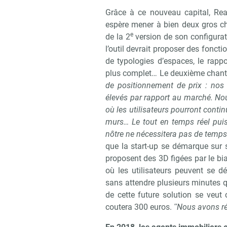
Grâce à ce nouveau capital, Rea
espère mener à bien deux gros cha
e
de la 2
version de son configurate
l’outil devrait proposer des foncti
de typologies d’espaces, le rapp
plus complet… Le deuxième chant
de positionnement de prix : nos 
Recevoi
élevés par rapport au marché. Nou
où les utilisateurs pourront contin
murs… Le tout en temps réel pui
nôtre ne nécessitera pas de temps
que la start-up se démarque sur s
proposent des 3D figées par le bi
où les utilisateurs peuvent se d
sans attendre plusieurs minutes q
de cette future solution se veut
coutera 300 euros.
ʺNous avons réd