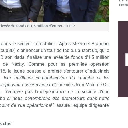
Dans l
rimen
levée de fonds d’1,5 million d’euros - © D.R.
dans le secteur immobilier ! Après Meero et Proprioo,
loud3D) d’annoncer un tour de table. La start-up, qui a
 3D son dada, finalise une levée de fonds d’1,5 million
t de Nexity. Comme pour sa première opération
015, la jeune pousse a préféré s’entourer d’industriels
 leur meilleure compréhension du marché et les
us pouvons créer avec euxʺ,
précise Jean-Maxime Gil,
i n’entrave pas l’indépendance de la société d’une
me si nous dénombrons des promoteurs dans notre
 point de vue opérationnelʺ,
assure l’équipe dirigeante,
s cher