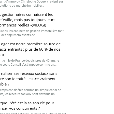
eant d’Immojoy, Christophe Goguery revient sur
volutions du marché immobilier...
s gestionnaires connaissent leur
efeuille, mais pas toujours leurs
ormances réelles »(VILOGI)
eure où les cabinets de gestion immobilière font
 des enjeux croissants de...
Loger est notre première source de
acts entrants : plus de 60 % de nos
s »
nt en Ile-de-France depuis près de 40 ans, le
e Logis Conseil s’est imposé comme un...
rnaliser ses réseaux sociaux sans
re son identité : est-ce vraiment
ible ?
emps considérés comme un simple canal de
lité, les réseaux sociaux sont devenus un...
quoi l’été est la saison clé pour
ancer vos concurrents ?