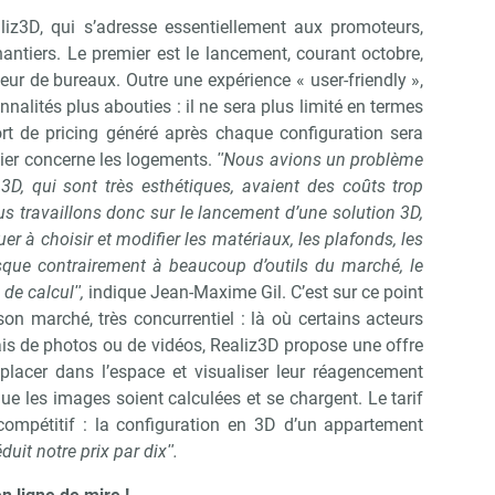
liz3D, qui s’adresse essentiellement aux promoteurs,
ntiers. Le premier est le lancement, courant octobre,
ur de bureaux. Outre une expérience « user-friendly »,
onnalités plus abouties : il ne sera plus limité en termes
ort de pricing généré après chaque configuration sera
ier concerne les logements.
ʺNous avions un problème
3D, qui sont très esthétiques, avaient des coûts trop
Abonnez-vous à notre newslette
r Immo Matin
s travaillons donc sur le lancement d’une solution 3D,
uer à choisir et modifier les matériaux, les plafonds, les
sque contrairement à beaucoup d’outils du marché, le
Non merci, je reçois déjà !
Je déciderai plus tard
 de calculʺ,
indique Jean-Maxime Gil. C’est sur ce point
on marché, très concurrentiel : là où certains acteurs
ais de photos ou de vidéos, Realiz3D propose une offre
éplacer dans l’espace et visualiser leur réagencement
ue les images soient calculées et se chargent. Le tarif
 compétitif : la configuration en 3D d’un appartement
uit notre prix par dixʺ.