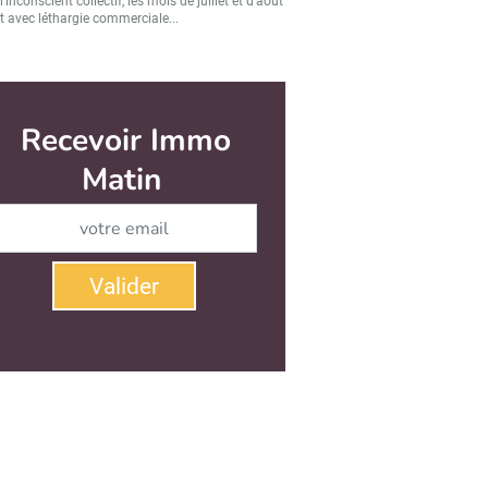
’inconscient collectif, les mois de juillet et d’août
t avec léthargie commerciale...