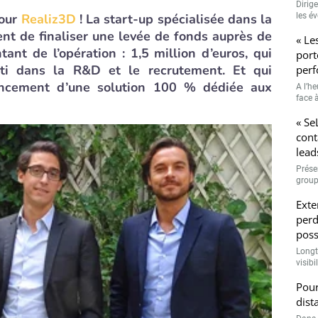
Dirig
pour
Realiz3D
! La start-up spécialisée dans la
les é
ent de finaliser une levée de fonds auprès de
« Le
ant de l’opération : 1,5 million d’euros, qui
port
sti dans la R&D et le recrutement. Et qui
perf
ancement d’une solution 100 % dédiée aux
A l’h
face à
« Se
cont
lead
Prése
group
Exte
perd
poss
Longt
visibi
Pour
dist