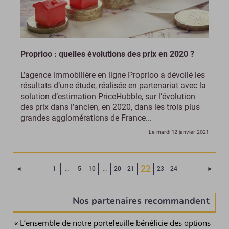
Proprioo : quelles évolutions des prix en 2020 ?
L’agence immobilière en ligne Proprioo a dévoilé les
résultats d’une étude, réalisée en partenariat avec la
solution d’estimation PriceHubble, sur l’évolution
des prix dans l’ancien, en 2020, dans les trois plus
grandes agglomérations de France...
Le mardi 12 janvier 2021
(Page courante)
22
Page précédente
Page 
◄
1
…
5
10
…
20
21
23
24
►
Nos partenaires recommandent
« L’ensemble de notre portefeuille bénéficie des options