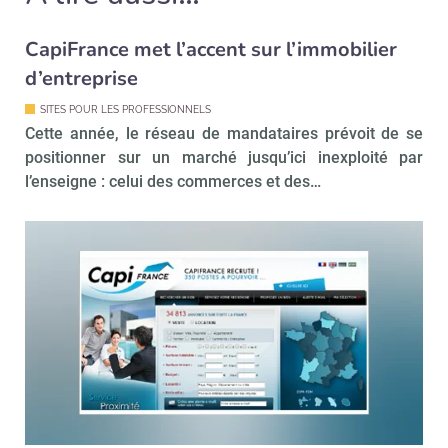
CapiFrance met l’accent sur l’immobilier
d’entreprise
SITES POUR LES PROFESSIONNELS
Cette année, le réseau de mandataires prévoit de se
positionner sur un marché jusqu’ici inexploité par
l’enseigne : celui des commerces et des…
Recevoir Immo Matin
Abonnez-v
Valider
Non merci, je reçois déjà
Je déciderai plus