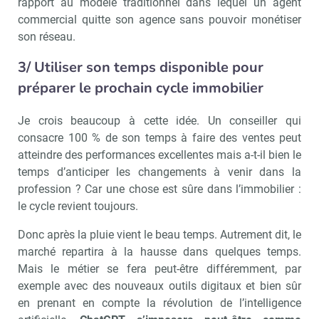
rapport au modèle traditionnel dans lequel un agent
commercial quitte son agence sans pouvoir monétiser
Valider
son réseau.
3/ Utiliser son temps disponible pour
Non merci, je reçois déjà
Je déciderai plus
préparer le prochain cycle immobilier
!
tard
Je crois beaucoup à cette idée. Un conseiller qui
consacre 100 % de son temps à faire des ventes peut
atteindre des performances excellentes mais a-t-il bien le
temps d’anticiper les changements à venir dans la
profession ? Car une chose est sûre dans l’immobilier :
le cycle revient toujours.
Donc après la pluie vient le beau temps. Autrement dit, le
marché repartira à la hausse dans quelques temps.
Mais le métier se fera peut-être différemment, par
exemple avec des nouveaux outils digitaux et bien sûr
en prenant en compte la révolution de l’intelligence