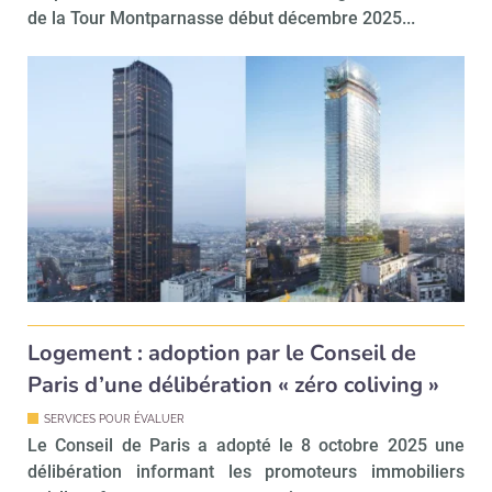
de la Tour Montparnasse début décembre 2025...
Recevoir Immo Matin
Abonnez-v
Valider
Logement : adoption par le Conseil de
Non merci, je reçois déjà
Je déciderai plus
Paris d’une délibération « zéro coliving »
!
tard
SERVICES POUR ÉVALUER
Le Conseil de Paris a adopté le 8 octobre 2025 une
délibération informant les promoteurs immobiliers