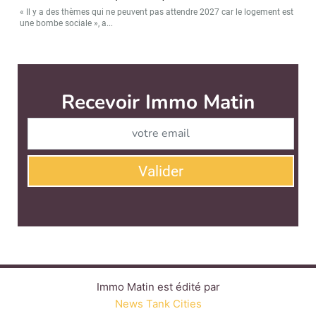
« Il y a des thèmes qui ne peuvent pas attendre 2027 car le logement est
une bombe sociale », a...
Immo Matin est édité par
News Tank Cities
CONTACT
SERVICE COMMERCIAL
QUI SOMMES-NOUS ?
NEWSLETTERS
LINKEDIN
TWITTER
FACEBOOK
YOUTUBE
SUIVEZ-NOUS :