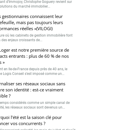
eant d’Immojoy, Christophe Goguery revient sur
volutions du marché immobilier...
s gestionnaires connaissent leur
efeuille, mais pas toujours leurs
ormances réelles »(VILOGI)
eure où les cabinets de gestion immobilière font
 des enjeux croissants de...
Loger est notre première source de
acts entrants : plus de 60 % de nos
s »
nt en Ile-de-France depuis près de 40 ans, le
e Logis Conseil s’est imposé comme un...
rnaliser ses réseaux sociaux sans
re son identité : est-ce vraiment
ible ?
emps considérés comme un simple canal de
lité, les réseaux sociaux sont devenus un...
quoi l’été est la saison clé pour
ancer vos concurrents ?