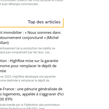
’inconscient collectif, les mois de juillet et d’août
t avec léthargie commerciale...
Top des articles
it immobilier : « Nous sommes dans
etournement conjoncturel » (Michel
llart)
lentissement de la production de crédits ne
lique pas uniquement par les taux. Les...
tion : HighRise mise sur la garantie
nome pour remplacer le dépôt de
ntie
 en 2023, HighRise développe une garantie
ome destinée à remplacer le dépôt de...
de-France : une pénurie généralisée de
ts logements, appelée à s’aggraver d’ici
30 (FPI)
tude menée par la Fédération des promoteurs
liers Île-de-France (FPI IDF), avec...