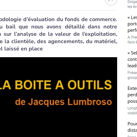
Dirig
les é
« Le
odologie d’évaluation du fonds de commerce.
port
au bail que nous avons détaillé dans notre
perf
 sur l’analyse de la valeur de l’exploitation,
A l’h
e la clientèle, des agencements, du matériel,
face à
l laissé en place
« Se
cont
lead
Prése
group
Exte
perd
poss
Longt
visibi
Pour
dist