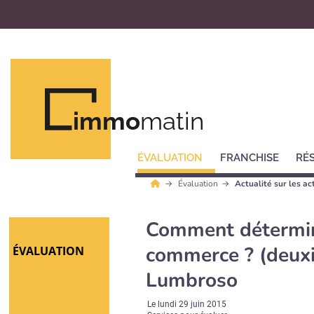
immo
matin
ÉVALUATION
FRANCHISE
RÉ
Évaluation
Actualité sur les ac
Comment détermine
commerce ? (deuxi
ÉVALUATION
Lumbroso
Le
lundi 29 juin 2015