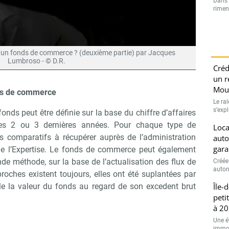
Dans l
rimen
’un fonds de commerce ? (deuxième partie) par Jacques
Lumbroso - © D.R.
Créd
un r
Moui
nds de commerce
Le ra
s’exp
onds peut être définie sur la base du chiffre d’affaires
es 2 ou 3 dernières années. Pour chaque type de
Loca
s comparatifs à récupérer auprès de l’administration
auto
gara
e l’Expertise. Le fonds de commerce peut également
nde méthode, sur la base de l’actualisation des flux de
Créée
auton
oches existent toujours, elles ont été suplantées par
Île-
le la valeur du fonds au regard de son excedent brut
peti
à 20
Une é
immobi