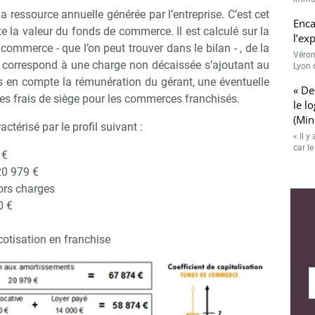
la ressource annuelle générée par l’entreprise. C’est cet
Enca
ixe la valeur du fonds de commerce. Il est calculé sur la
l’ex
commerce - que l’on peut trouver dans le bilan - , de la
Véron
 correspond à une charge non décaissée s’ajoutant au
Lyon 
is en compte la rémunération du gérant, une éventuelle
« De
les frais de siège pour les commerces franchisés.
le l
(Min
térisé par le profil suivant :
« Il 
car l
 €
20 979 €
ors charges
0 €
cotisation en franchise
Abonnez-vous à notre newslette
r Immo Matin