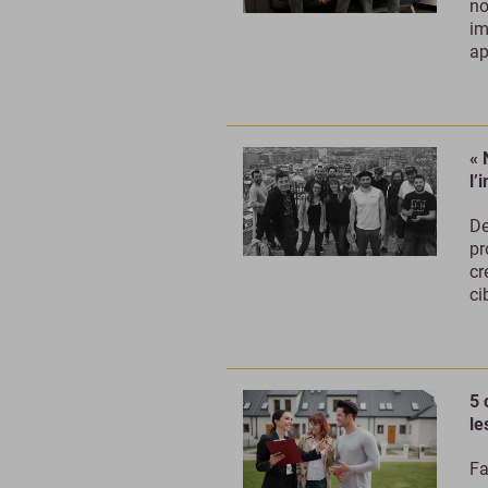
no
im
ap
« 
l’
De
pr
cr
ci
5 
le
Fa