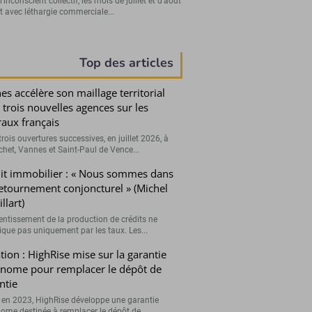
’inconscient collectif, les mois de juillet et d’août
t avec léthargie commerciale...
Top des articles
es accélère son maillage territorial
 trois nouvelles agences sur les
oraux français
rois ouvertures successives, en juillet 2026, à
chet, Vannes et Saint-Paul de Vence...
it immobilier : « Nous sommes dans
etournement conjoncturel » (Michel
llart)
lentissement de la production de crédits ne
lique pas uniquement par les taux. Les...
tion : HighRise mise sur la garantie
nome pour remplacer le dépôt de
ntie
 en 2023, HighRise développe une garantie
ome destinée à remplacer le dépôt de...