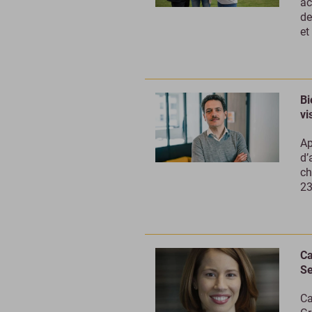
ac
de
et
Bi
vi
Ap
d’
ch
23
Ca
S
Ca