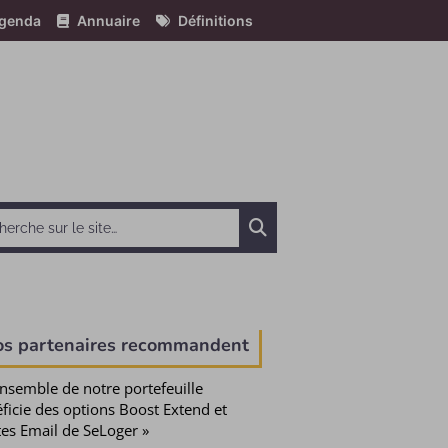
genda
Annuaire
Définitions
Chercher
e
os partenaires recommandent
ensemble de notre portefeuille
ficie des options Boost Extend et
tes Email de SeLoger »