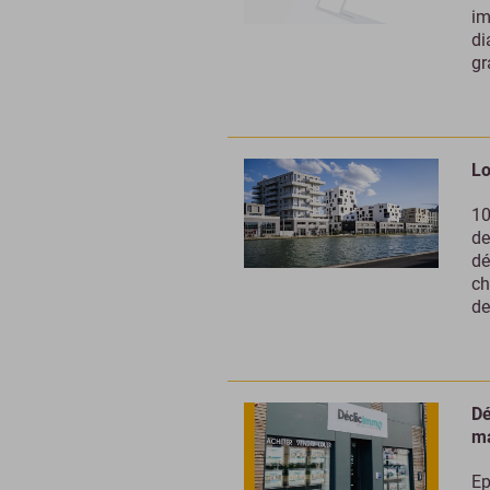
im
di
gr
Lo
10
de
dé
ch
de
Dé
ma
Ep