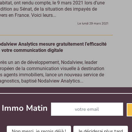
habitat, ont rendu compte, le 9 mars 2021 lors d’une
dition au Sénat, de la situation des impayés de
yers en France. Voici leurs...
Le lundi 29 mars 2021
dalview Analytics mesure gratuitement l’efficacité
 votre communication digitale
rès un an de développement, Nodalview, leader
ropéen de la communication visuelle à destination
s agents immobiliers, lance un nouveau service de
agnostics, baptisé Nodalview Analytics...
Le lundi 29 mars 2021
- Contenu sponsorisé
Abonnez-vous à notre newslette
r Immo Matin
otographies immobilières : le Québecois Exposio
célère son développement en France
rivé sur le marché français il y a deux ans, le
Non merci, je reçois déjà !
Je déciderai plus tard