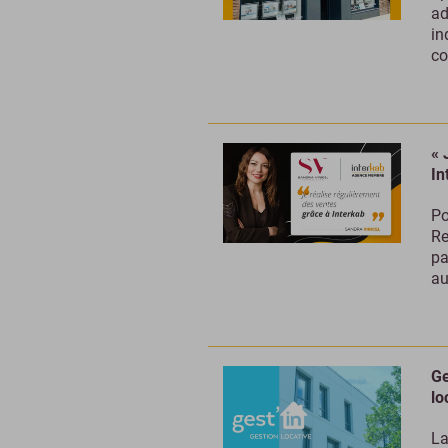
ad
in
co
« 
In
Po
Re
pa
au
Ge
lo
La