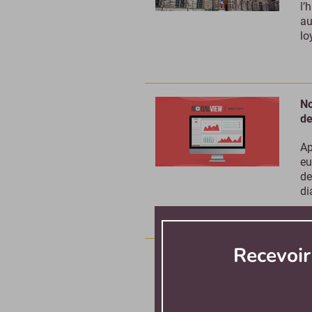
l’
au
lo
No
de
Ap
eu
de
di
Recevoi
Ph
ac
Ar