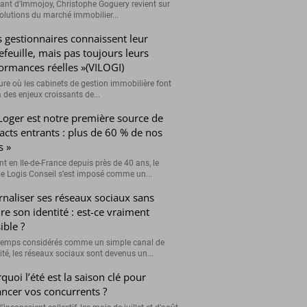
eant d’Immojoy, Christophe Goguery revient sur
volutions du marché immobilier...
s gestionnaires connaissent leur
efeuille, mais pas toujours leurs
ormances réelles »(VILOGI)
eure où les cabinets de gestion immobilière font
 des enjeux croissants de...
Loger est notre première source de
acts entrants : plus de 60 % de nos
s »
nt en Ile-de-France depuis près de 40 ans, le
e Logis Conseil s’est imposé comme un...
rnaliser ses réseaux sociaux sans
re son identité : est-ce vraiment
ible ?
emps considérés comme un simple canal de
lité, les réseaux sociaux sont devenus un...
quoi l’été est la saison clé pour
ancer vos concurrents ?