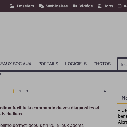
Dossiers
Webinaires
Vidéos
Jobs
A
SEAUX SOCIAUX
PORTAILS
LOGICIELS
PHOTOS
1
(Page courante)
1
Page suivant
2
3
►
N
olimo facilite la commande de vos diagnostics et
« L’
ats de lieux
béné
Aler
olimo permet, depuis fin 2018, aux agents