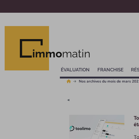
immo
matin
ÉVALUATION
FRANCHISE
RÉ
Nos archives du mois de mars 202
◄
To
ét
To