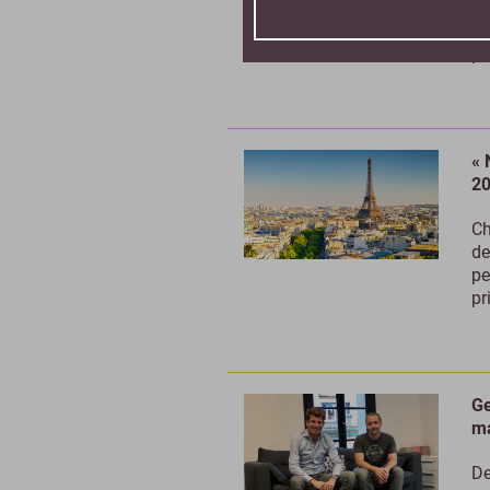
Qu
pe
ph
« 
20
Ch
de
pe
pr
Ge
ma
De