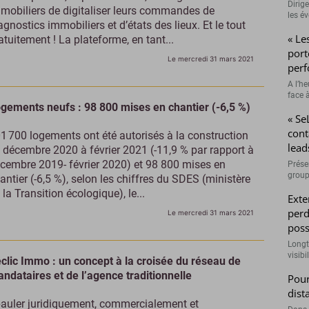
Dirig
mobiliers de digitaliser leurs commandes de
les é
agnostics immobiliers et d’états des lieux. Et le tout
« Le
atuitement ! La plateforme, en tant...
port
Le mercredi 31 mars 2021
perf
A l’h
face à
gements neufs : 98 800 mises en chantier (-6,5 %)
« Se
cont
1 700 logements ont été autorisés à la construction
lead
 décembre 2020 à février 2021 (-11,9 % par rapport à
cembre 2019- février 2020) et 98 800 mises en
Prése
group
antier (-6,5 %), selon les chiffres du SDES (ministère
 la Transition écologique), le...
Exte
perd
Le mercredi 31 mars 2021
poss
Longt
visibi
clic Immo : un concept à la croisée du réseau de
ndataires et de l’agence traditionnelle
Pour
dist
auler juridiquement, commercialement et