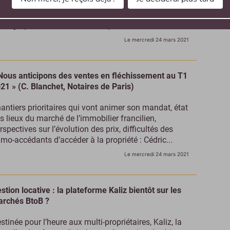
ébecois Exposio a mis au point une technologie qui
rmet, en utilisant son smartphone, de réaliser des
otographies immobilières de qualit...
Le mercredi 24 mars 2021
Nous anticipons des ventes en fléchissement au T1
21 » (C. Blanchet, Notaires de Paris)
antiers prioritaires qui vont animer son mandat, état
s lieux du marché de l’immobilier francilien,
rspectives sur l’évolution des prix, difficultés des
imo-accédants d’accéder à la propriété : Cédric...
Le mercredi 24 mars 2021
stion locative : la plateforme Kaliz bientôt sur les
rchés BtoB ?
stinée pour l’heure aux multi-propriétaires, Kaliz, la