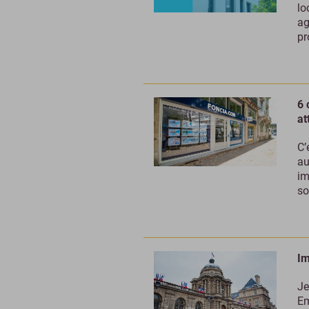
lo
ag
pr
6 
at
C’
au
im
so
Im
Je
Em