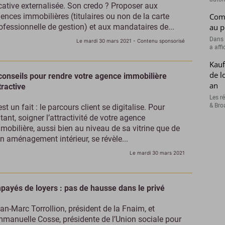
cative externalisée. Son credo ? Proposer aux
ences immobilières (titulaires ou non de la carte
Comp
ofessionnelle de gestion) et aux mandataires de...
au p
Dans 
Le mardi 30 mars 2021
- Contenu sponsorisé
a affi
Kauf
de l
conseils pour rendre votre agence immobilière
an
tractive
Les r
& Broa
est un fait : le parcours client se digitalise. Pour
tant, soigner l’attractivité de votre agence
mobilière, aussi bien au niveau de sa vitrine que de
n aménagement intérieur, se révèle...
Le mardi 30 mars 2021
payés de loyers : pas de hausse dans le privé
an-Marc Torrollion, président de la Fnaim, et
manuelle Cosse, présidente de l’Union sociale pour