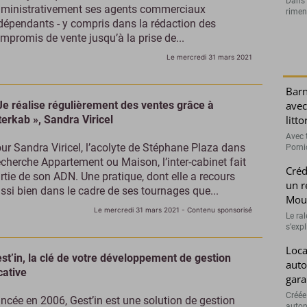
Dans l
ministrativement ses agents commerciaux
rimen
dépendants - y compris dans la rédaction des
mpromis de vente jusqu’à la prise de...
Le mercredi 31 mars 2021
Barn
Je réalise régulièrement des ventes grâce à
avec
terkab », Sandra Viricel
litt
Avec t
ur Sandra Viricel, l’acolyte de Stéphane Plaza dans
Porni
cherche Appartement ou Maison, l’inter-cabinet fait
Créd
rtie de son ADN. Une pratique, dont elle a recours
un r
ssi bien dans le cadre de ses tournages que...
Moui
Le mercredi 31 mars 2021
- Contenu sponsorisé
Le ra
s’exp
Loca
st’in, la clé de votre développement de gestion
auto
cative
gara
Créée
ncée en 2006, Gest’in est une solution de gestion
auton