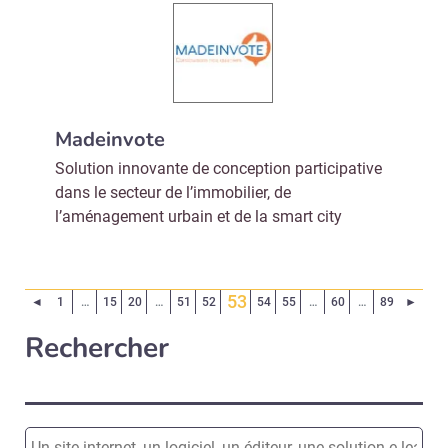
Madeinvote
Solution innovante de conception participative
dans le secteur de l’immobilier, de
l’aménagement urbain et de la smart city
53
Page précédente
Page 
◄
1
…
15
20
…
51
52
54
55
…
60
…
89
►
(Page courante)
Rechercher