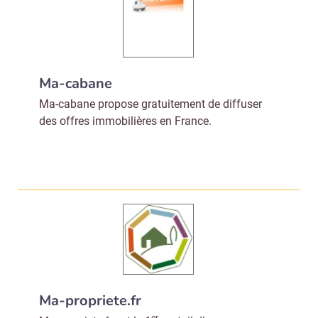
Valider
Non merci, je reçois déjà
Je déciderai plus
Ma-cabane
!
tard
Ma-cabane propose gratuitement de diffuser
des offres immobilières en France.
Ma-propriete.fr