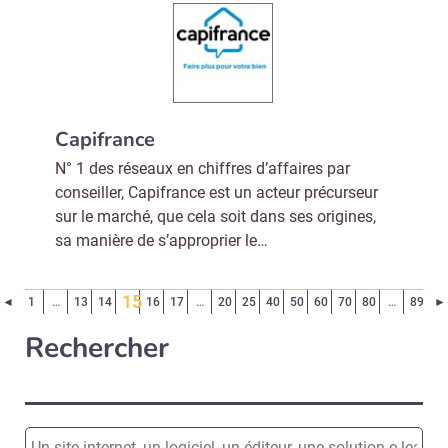
Capifrance
N° 1 des réseaux en chiffres d’affaires par
conseiller, Capifrance est un acteur précurseur
sur le marché, que cela soit dans ses origines,
sa manière de s’approprier le…
15
Page précédente
◄
1
…
13
14
16
17
…
20
25
40
50
60
70
80
…
89
►
(Page courante)
Rechercher