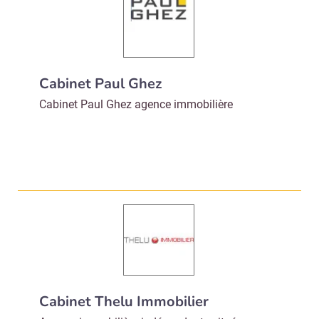
Valider
Non merci, je reçois déjà
Je déciderai plus
Cabinet Paul Ghez
!
tard
Cabinet Paul Ghez agence immobilière
Cabinet Thelu Immobilier