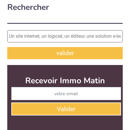
Rechercher
valider
Recevoir Immo Matin
Abonnez-v
Valider