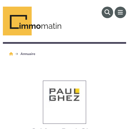
immo
matin
Annuaire