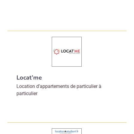
Locat’me
Location d’appartements de particulier à
particulier
Recevoir Immo Matin
Abonnez-v