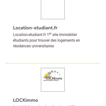
Valider
Non merci, je reçois déjà
Je déciderai plus
Location-etudiant.fr
!
tard
er
Location-etudiant.fr 1
site immobilier
étudiants pour trouver des logements en
résidences universitaires
LOCKimmo