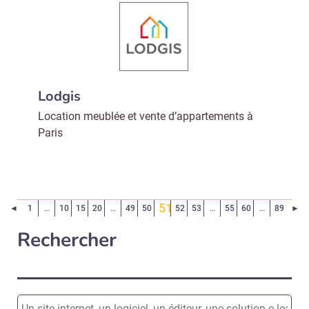
Lodgis
Location meublée et vente d’appartements à
Paris
51
Page précédente
Pa
◄
1
…
10
15
20
…
49
50
52
53
…
55
60
…
89
►
(Page courante)
Rechercher