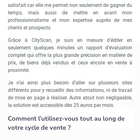
satisfait car elle me permet non seulement de gagner du
temps, mais aussi de mettre en avant mon
professionnalisme et mon expertise auprès de mes
clients et prospects.
Grâce à CityScan, je suis en mesure d’éditer en
seulement quelques minutes un rapport d’évaluation
complet qui offre la plus grande précision en matière de
Recevoir Immo Matin
Abonnez-v
prix, de biens déjà vendus et ceux encore en vente à
proximité.
Je n’ai ainsi plus besoin d’aller sur plusieurs sites
différents pour y recueillir des informations, ni de travail
Valider
de mise en page à réaliser. Autre atout non négligeable,
la solution est accessible dès 25 euros par mois.
Non merci, je reçois déjà
Je déciderai plus
Comment l’utilisez-vous tout au long de
!
tard
votre cycle de vente ?