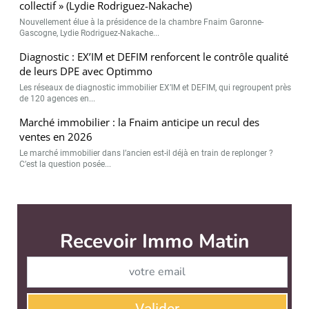
collectif » (Lydie Rodriguez-Nakache)
Nouvellement élue à la présidence de la chambre Fnaim Garonne-
Gascogne, Lydie Rodriguez-Nakache...
Diagnostic : EX’IM et DEFIM renforcent le contrôle qualité
de leurs DPE avec Optimmo
Les réseaux de diagnostic immobilier EX’IM et DEFIM, qui regroupent près
de 120 agences en...
Marché immobilier : la Fnaim anticipe un recul des
ventes en 2026
Le marché immobilier dans l’ancien est-il déjà en train de replonger ?
C’est la question posée...
Recevoir Immo Matin
Abonnez-v
Valider