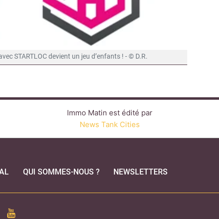
 avec STARTLOC devient un jeu d’enfants ! - © D.R.
Immo Matin est édité par
News Tank Cities
AL
QUI SOMMES-NOUS ?
NEWSLETTERS
CEBOOK
YOUTUBE