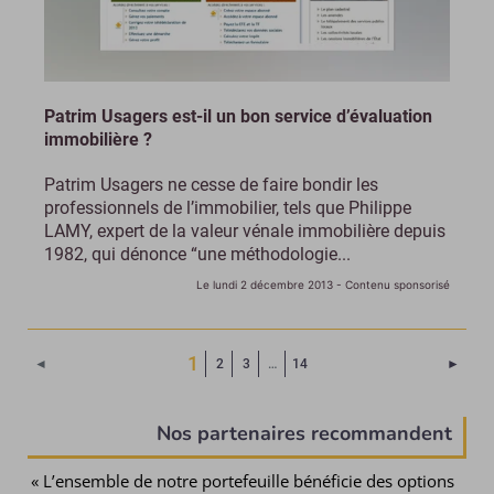
Patrim Usagers est-il un bon service d’évaluation
immobilière ?
Patrim Usagers ne cesse de faire bondir les
professionnels de l’immobilier, tels que Philippe
LAMY, expert de la valeur vénale immobilière depuis
1982, qui dénonce “une méthodologie...
Le lundi 2 décembre 2013
- Contenu sponsorisé
(Page courante)
1
Page 
◄
2
3
…
14
►
Nos partenaires recommandent
« L’ensemble de notre portefeuille bénéficie des options