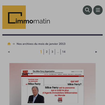
immo
matin
Nos archives du mois de janvier 2013
(Page courante)
1
Page 
◄
2
3
…
14
►