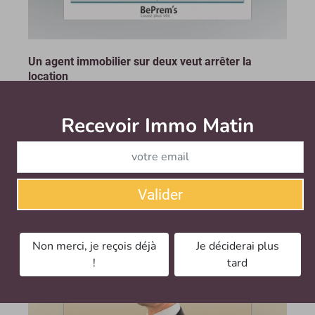
Un agent immobilier sur deux veut arrêter la
location
La loi Alur pourrait avoir de lourdes conséquences
Recevoir Immo Matin
Abonnez-v
sur le marché immobilier. C’est en tout cas ce qui
ressort d’un sondage Internet réalisé par BePrem’s,
spécialiste de la gestion de dossiers locataires...
Le mardi 10 décembre 2013
Valider
Non merci, je reçois déjà
Je déciderai plus
!
tard