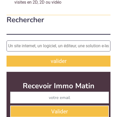
visites en 2D, 2D ou vidéo
Rechercher
valider
Recevoir Immo Matin
Abonnez-v
Valider