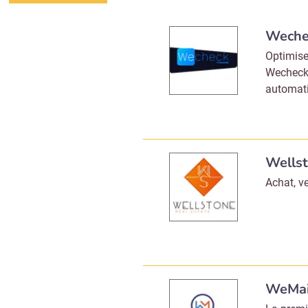
Weche
Optimise
Wecheck,
automati
Wells
Achat, v
WeMai