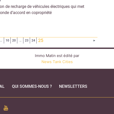
ion de recharge de véhicules électriques qui met
monde d’accord en copropriété
(Page courante)
25
Page suivant
…
10
20
…
23
24
►
Immo Matin est édité par
News Tank Cities
AL
QUI SOMMES-NOUS ?
NEWSLETTERS
CEBOOK
YOUTUBE