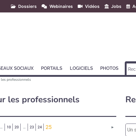
Dossiers
Webinaires
Vidéos
Jobs
A
SEAUX SOCIAUX
PORTAILS
LOGICIELS
PHOTOS
 les professionnels
r les professionnels
Re
(Page courante)
25
Page suivant
…
10
20
…
23
24
►