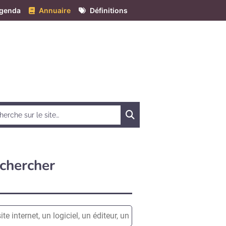
genda
Annuaire
Définitions
Chercher
chercher
e