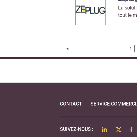
La solut
tout le 
Page précédente
◄
1
CONTACT
SERVICE COMMERCI
LINKEDIN
TWITTER
FA
SUIVEZ-NOUS :