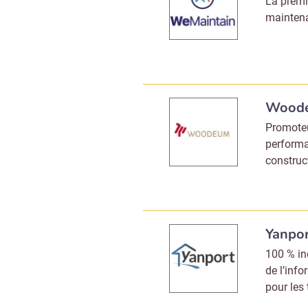
La premi
maintena
Wood
Promoteu
performa
construc
Yanpo
100 % in
de l’info
pour les 