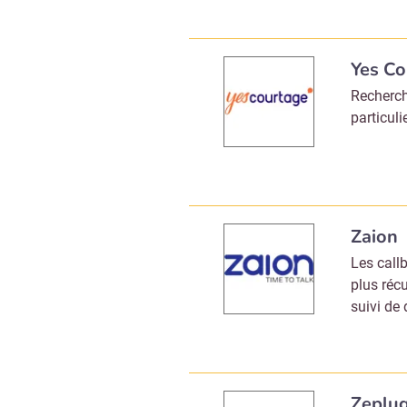
Yes C
Recherch
particuli
Zaion
Les call
plus réc
suivi de
Zeplu