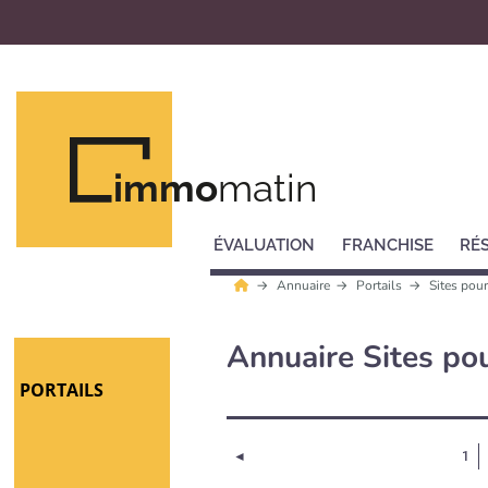
immo
matin
ÉVALUATION
FRANCHISE
RÉ
Annuaire
Portails
Sites pour
Annuaire Sites pou
PORTAILS
Page précédente
◄
1