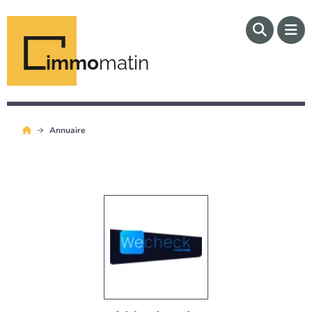
immo
matin
Annuaire