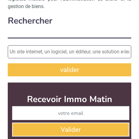
gestion de biens.
Rechercher
valider
Recevoir Immo Matin
Abonnez-v
Valider