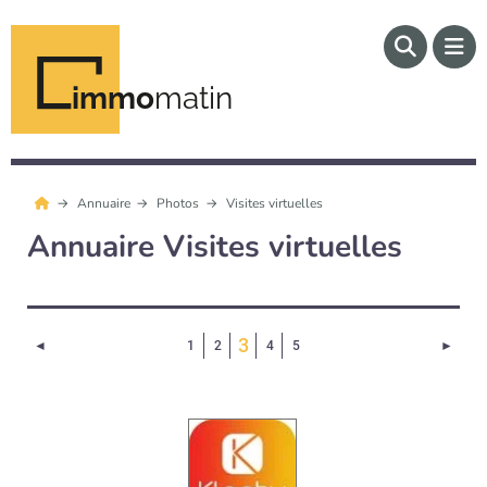
immo
matin
Annuaire
Photos
Visites virtuelles
Annuaire Visites virtuelles
(Page courante)
3
Page précédente
Page 
◄
1
2
4
5
►