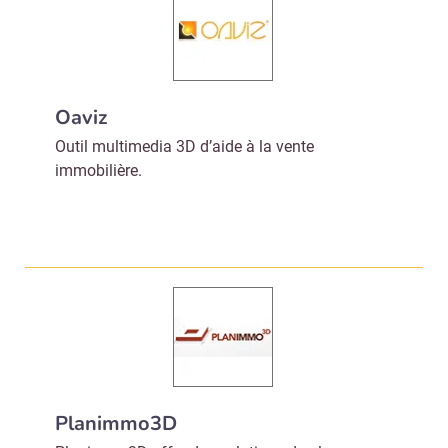
Valider
Non merci, je reçois déjà
Je déciderai plus
Oaviz
!
tard
Outil multimedia 3D d’aide à la vente
immobilière.
Planimmo3D