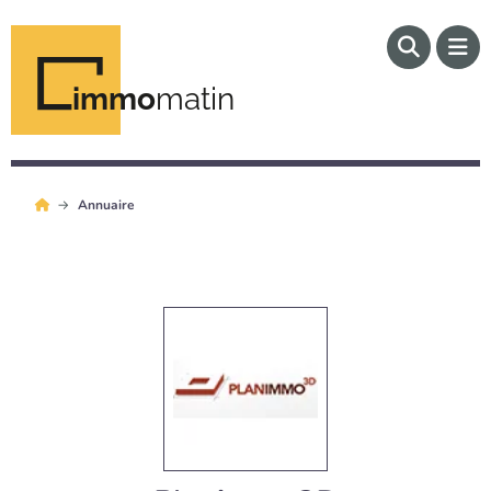
immo
matin
Annuaire