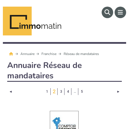
immo
matin
Annuaire
Franchise
Réseau de mandataires
Annuaire Réseau de
mandataires
(Page courante)
2
Page précédente
Page 
◄
1
3
4
…
5
►