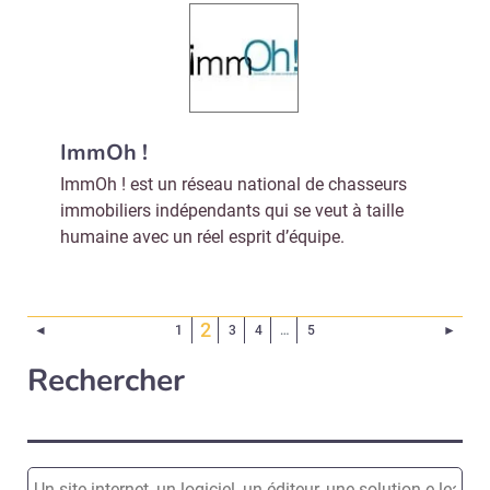
ImmOh !
ImmOh ! est un réseau national de chasseurs
immobiliers indépendants qui se veut à taille
humaine avec un réel esprit d’équipe.
(Page courante)
2
Page précédente
Page 
◄
1
3
4
…
5
►
Rechercher