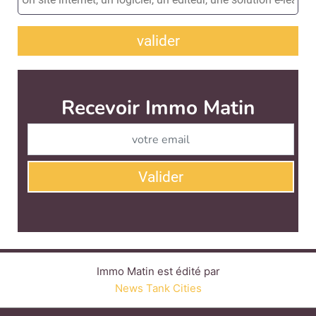
valider
Recevoir Immo Matin
Abonnez-v
Valider
Immo Matin est édité par
News Tank Cities