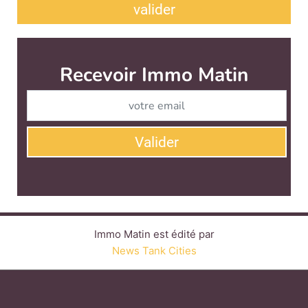
valider
Recevoir Immo Matin
Abonnez-v
Valider
Immo Matin est édité par
News Tank Cities