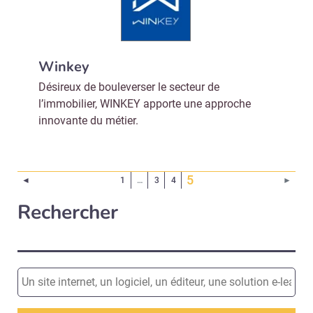
Winkey
Désireux de bouleverser le secteur de
l’immobilier, WINKEY apporte une approche
innovante du métier.
(Page courante)
5
Page précédente
Page 
◄
1
…
3
4
►
Rechercher