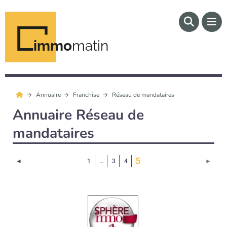
immo
matin
Annuaire
Franchise
Réseau de mandataires
Annuaire Réseau de
mandataires
(Page courante)
5
Page précédente
Page 
◄
1
…
3
4
►