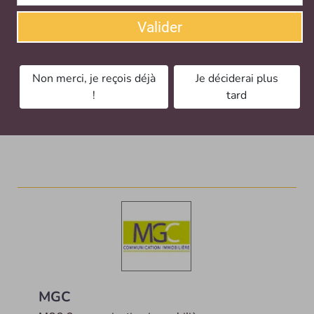
Valider
Non merci, je reçois déjà
Je déciderai plus
MesDépanneurs
!
tard
Vos artisans de confiance en urgence ou sur
rendez-vous
MGC