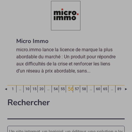
Micro Immo
micro.immo lance la licence de marque la plus
abordable du marché : Un produit pour répondre
aux difficultés de la crise et renforcer les liens
d’un réseau à prix abordable, sans...
56
Page précédente
Pa
◄
1
…
10
15
20
…
54
55
57
58
…
60
65
…
89
►
(Page courante)
Rechercher