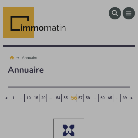
immo
matin
Annuaire
Annuaire
56
Page précédente
Pa
◄
1
…
10
15
20
…
54
55
57
58
…
60
65
…
89
►
(Page courante)