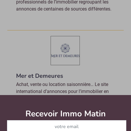
professionnels de l’immobilier regroupant les
annonces de centaines de sources différentes.
Mer et Demeures
Achat, vente ou location saisonnière… Le site
international d’annonces pour l’immobilier en
bord de mer, www.meretdemeures.com, propose
un large choix d’annonces immobilières...
Recevoir Immo Matin
Abonnez-v