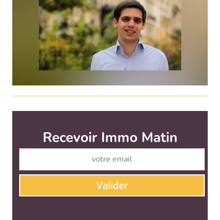
Recevoir Immo Matin
Abonnez-v
Valider