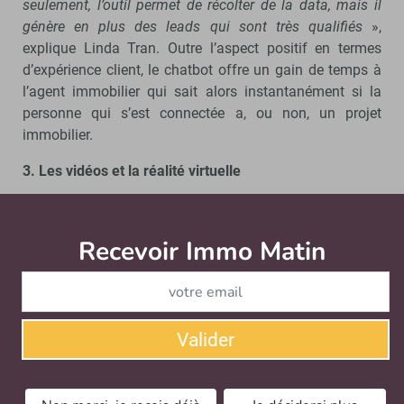
seulement, l’outil permet de récolter de la data, mais il
génère en plus des leads qui sont très qualifiés
»,
explique Linda Tran. Outre l’aspect positif en termes
d’expérience client, le chatbot offre un gain de temps à
l’agent immobilier qui sait alors instantanément si la
personne qui s’est connectée a, ou non, un projet
immobilier.
3. Les vidéos et la réalité virtuelle
Chaque jour, 22 milliards de vidéos sont vues dans le
monde au travers des réseaux sociaux. Avec la
Recevoir Immo Matin
Abonnez-v
démocratisation des outils innovants tels que les
casques VR, les visites virtuelles devraient également
avoir de beaux jours devant elles en 2018. Leurs forces ?
C’est un outil d’aide à la vente car il permet au potentiel
acheteur, de multiplier les visites, de se projeter dans son
Valider
futur appartement sans se déplacer. «
Quant aux vidéos,
c’est un formidable support pour démontrer son
expertise dans le secteur par le biais, par exemple, de