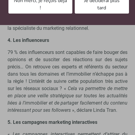
Non merci, je reçois déjà
Je déciderai plus
témoignage client qui pourra être réalisé depuis un
!
tard
simple téléphone portable ou encore de live qui pourront
être diffusés en direct sur les réseaux sociaux
», illustre
la spécialiste du marketing relationnel.
4. Les influenceurs
79 % des influenceurs sont capables de faire bouger des
opinions et de susciter des réactions sur des sujets
précis… On retrouve ces experts et référents du secteur
dans tous les domaines et l’immobilier n’échappe pas à
la règle ! L’intérêt de suivre cette population très active
sur les réseaux sociaux ? «
Cela va permettre de mettre
en place une veille stratégique sur toutes les actualités
liées à l’immobilier et de partager facilement du contenu
intéressant pour ses followers
», déclare Linda Tran.
5. Les campagnes marketing interactives
«
Les campagnes interactives permettent d’attirer du