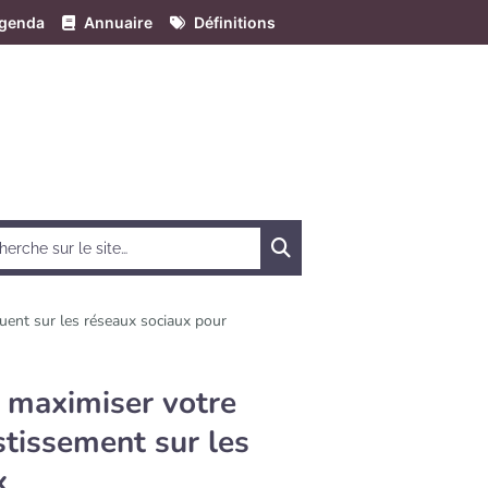
genda
Annuaire
Définitions
Chercher
quent sur les réseaux sociaux pour
r maximiser votre
stissement sur les
x