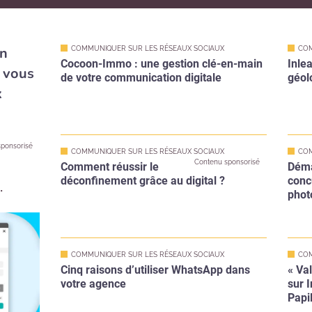
un
Cocoon-Immo : une gestion clé-en-main
Inlea
 vous
de votre communication digitale
géol
x
ponsorisé
COMMUNIQUER SUR LES RÉSEAUX SOCIAUX
COM
Contenu sponsorisé
Comment réussir le
Déma
déconfinement grâce au digital ?
conc
.
phot
COMMUNIQUER SUR LES RÉSEAUX SOCIAUX
COM
Cinq raisons d’utiliser WhatsApp dans
« Va
votre agence
sur 
Papi