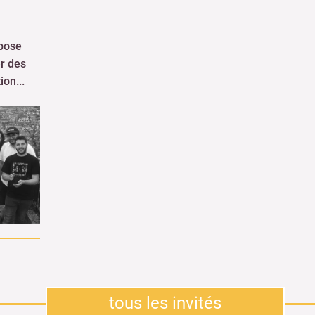
er des
ion...
tous les invités