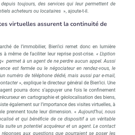
 depuis toujours, des services qui leur permettent de
ntiels acheteurs ou locataires
», ajoute-t-il.
ites virtuelles assurent la continuité de
ché de l’immobilier, Bien’ici remet donc en lumière
s à même de faciliter leur reprise post-crise.
« L’option
ng« permet à un agent de ne perdre aucun appel. Aussi
ence est fermée ou le négociateur en rendez-vous, le
d’un numéro de téléphone dédié, mais aussi par e-mail,
contacter
», explique le directeur général de Bien’ici. Une
’agent pourra donc s’appuyer une fois le confinement
é précurseur en cartographie et géolocalisation des biens,
iste également sur l’importance des visites virtuelles, à
ble prennent toute leur dimension. «
Aujourd’hui, nous
calisé et qui bénéficie de ce dispositif a un véritable
la suite un potentiel acquéreur et un agent. Le contact
es réponses aux questions que pourraient se poser les