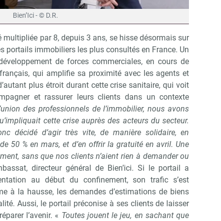
Bien’Ici - © D.R.
té multipliée par 8, depuis 3 ans, se hisse désormais sur
 portails immobiliers les plus consultés en France. Un
développement de forces commerciales, en cours de
e français, qui amplifie sa proximité avec les agents et
autant plus étroit durant cette crise sanitaire, qui voit
mpagner et rassurer leurs clients dans un contexte
l’union des professionnels de l’immobilier, nous avons
u’impliquait cette crise auprès des acteurs du secteur.
 décidé d’agir très vite, de manière solidaire, en
e 50 % en mars, et d’en offrir la gratuité en avril. Une
ment, sans que nos clients n’aient rien à demander ou
assat, directeur général de Bien’ici. Si le portail a
entation au début du confinement, son trafic s’est
ême à la hausse, les demandes d’estimations de biens
lité. Aussi, le portail préconise à ses clients de laisser
éparer l’avenir. «
Toutes jouent le jeu, en sachant que