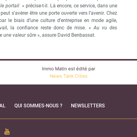
le portail
» précise-t-il. Là encore, ce service, dans une
peut s’avérer être une porte ouverte vers l’avenir. Chez
t par le biais d’une culture d’entreprise en mode agile,
vail, la confiance reste donc de mise. «
Au vu des
te une valeur sûre
», assure David Benbassat.
Immo Matin est édité par
News Tank Cities
AL
QUI SOMMES-NOUS ?
NEWSLETTERS
CEBOOK
YOUTUBE