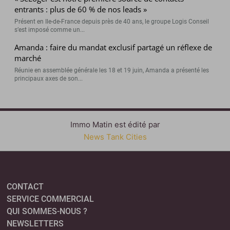
entrants : plus de 60 % de nos leads »
Présent en Ile-de-France depuis près de 40 ans, le groupe Logis Conseil
s’est imposé comme un...
Amanda : faire du mandat exclusif partagé un réflexe de
marché
Réunie en assemblée générale les 18 et 19 juin, Amanda a présenté les
principaux axes de son...
Immo Matin est édité par
News Tank Cities
CONTACT
SERVICE COMMERCIAL
QUI SOMMES-NOUS ?
NEWSLETTERS