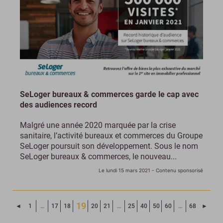
SeLoger bureaux & commerces garde le cap avec
des audiences record
Malgré une année 2020 marquée par la crise
sanitaire, l’activité bureaux et commerces du Groupe
SeLoger poursuit son développement. Sous le nom
SeLoger bureaux & commerces, le nouveau...
Le lundi 15 mars 2021
- Contenu sponsorisé
19
Page précédente
Page 
◄
1
…
17
18
20
21
…
25
40
50
60
…
68
►
(Page courante)