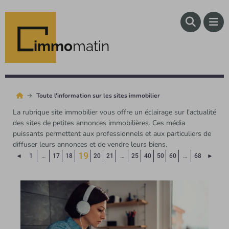
immo
matin
Toute l'information sur les sites immobilier
La rubrique site immobilier vous offre un éclairage sur l'actualité
des sites de petites annonces immobilières. Ces média
puissants permettent aux professionnels et aux particuliers de
diffuser leurs annonces et de vendre leurs biens.
19
Page précédente
Page 
◄
1
…
17
18
20
21
…
25
40
50
60
…
68
►
(Page courante)