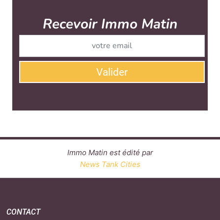
Recevoir Immo Matin
Abonnez-v
Valider
Immo Matin est édité par
News Tank Cities
CONTACT