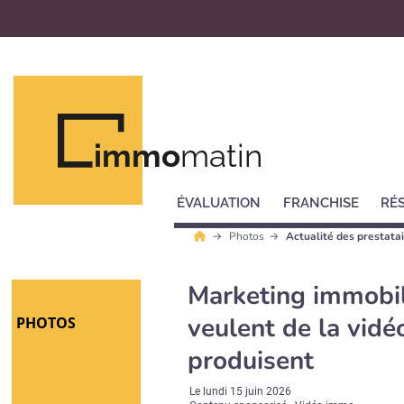
immo
matin
ÉVALUATION
FRANCHISE
RÉ
Photos
Actualité des prestatai
Marketing immobil
veulent de la vidé
PHOTOS
produisent
Le
lundi 15 juin 2026