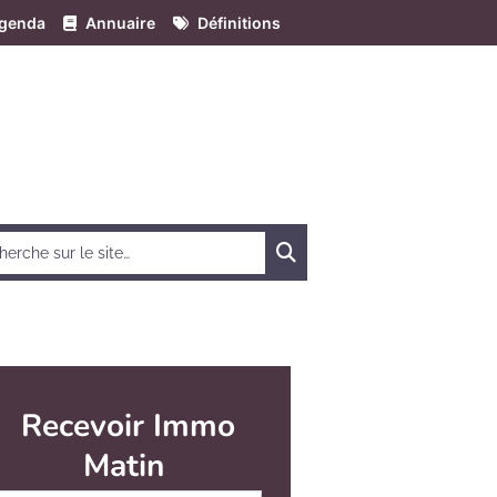
genda
Annuaire
Définitions
Chercher