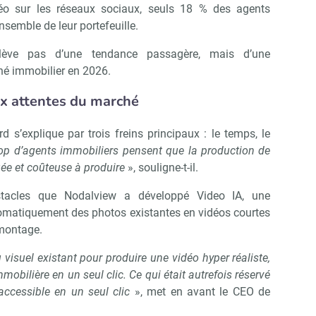
éo sur les réseaux sociaux, seuls 18 % des agents
nsemble de leur portefeuille.
elève pas d’une tendance passagère, mais d’une
é immobilier en 2026.
ux attentes du marché
Abonnez-vous à notre newslette
r Immo Matin
 s’explique par trois freins principaux : le temps, le
op d’agents immobiliers pensent que la production de
ée et coûteuse à produire
», souligne-t-il.
Non merci, je reçois déjà !
Je déciderai plus tard
stacles que Nodalview a développé Video IA, une
tomatiquement des photos existantes en vidéos courtes
montage.
nu visuel existant pour produire une vidéo hyper réaliste,
mobilière en un seul clic. Ce qui était autrefois réservé
accessible en un seul clic
», met en avant le CEO de