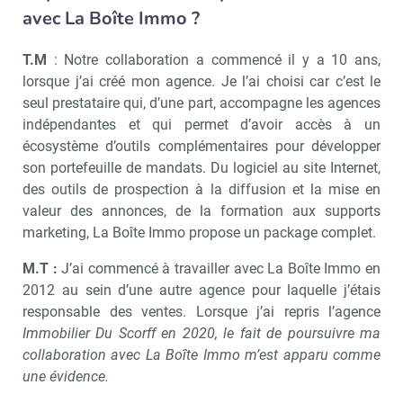
avec La Boîte Immo ?
T.M
: Notre collaboration a commencé il y a 10 ans,
lorsque j’ai créé mon agence. Je l’ai choisi car c’est le
seul prestataire qui, d’une part, accompagne les agences
indépendantes et qui permet d’avoir accès à un
écosystème d’outils complémentaires pour développer
son portefeuille de mandats. Du logiciel au site Internet,
des outils de prospection à la diffusion et la mise en
Recevoir Immo Matin
Abonnez-v
valeur des annonces, de la formation aux supports
marketing, La Boîte Immo propose un package complet.
M.T :
J’ai commencé à travailler avec La Boîte Immo en
2012 au sein d’une autre agence pour laquelle j’étais
Valider
responsable des ventes. Lorsque j’ai repris l’agence
Immobilier Du Scorff en 2020, le fait de poursuivre ma
collaboration avec La Boîte Immo m’est apparu comme
Non merci, je reçois déjà
Je déciderai plus
une évidence.
!
tard