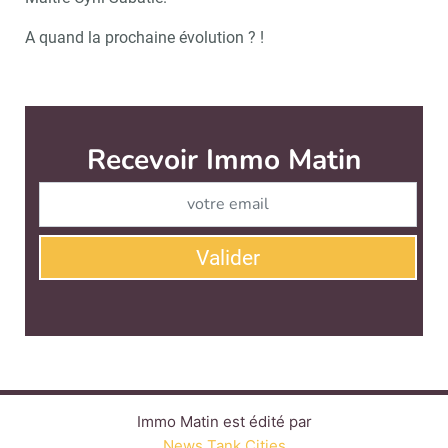
A quand la prochaine évolution ? !
Recevoir Immo Matin
Abonnez-v
Valider
Immo Matin est édité par
News Tank Cities