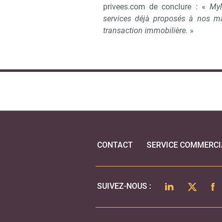
privees.com de conclure : «
MyN
services déjà proposés à nos man
transaction immobilière.
»
CONTACT
SERVICE COMMERCI
LINKEDIN
TWITTER
FA
SUIVEZ-NOUS :