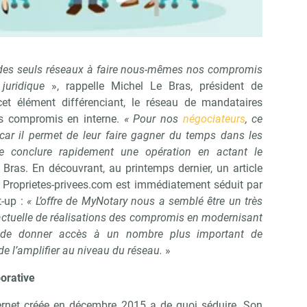
des seuls réseaux à faire nous-mêmes nos compromis
juridique
», rappelle Michel Le Bras, président de
 cet élément différenciant, le réseau de mandataires
es compromis en interne.
« Pour nos
négociateurs
, ce
car il permet de leur faire gagner du temps dans les
de conclure rapidement une opération en actant le
Bras. En découvrant, au printemps dernier, un article
de Proprietes-privees.com est immédiatement séduit par
t-up :
« L’offre de MyNotary nous a semblé être un très
actuelle de réalisations des compromis en modernisant
t de donner accès à un nombre plus important de
de l’amplifier au niveau du réseau.
»
orative
nternet créée en décembre 2015 a de quoi séduire. Son