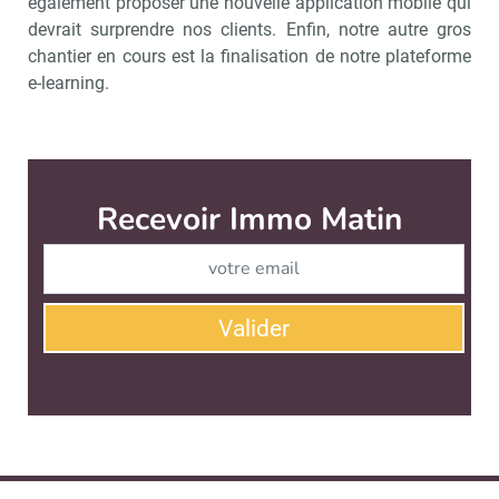
également proposer une nouvelle application mobile qui
devrait surprendre nos clients. Enfin, notre autre gros
chantier en cours est la finalisation de notre plateforme
e-learning.
Recevoir Immo Matin
Abonnez-v
Valider