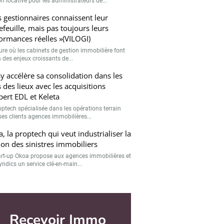
n locative pour les administrateurs de...
s gestionnaires connaissent leur
efeuille, mais pas toujours leurs
ormances réelles »(VILOGI)
eure où les cabinets de gestion immobilière font
 des enjeux croissants de...
sy accélère sa consolidation dans les
s des lieux avec les acquisitions
pert EDL et Keleta
optech spécialisée dans les opérations terrain
ses clients agences immobilières...
, la proptech qui veut industrialiser la
ion des sinistres immobiliers
art-up Okoa propose aux agences immobilières et
yndics un service clé-en-main...
Recevoir Immo