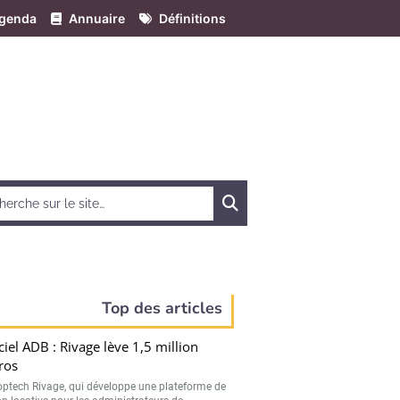
genda
Annuaire
Définitions
Chercher
Top des articles
ciel ADB : Rivage lève 1,5 million
ros
optech Rivage, qui développe une plateforme de