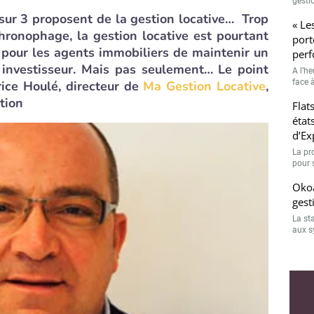
gestio
sur 3 proposent de la gestion locative… Trop
« Le
hronophage, la gestion locative est pourtant
port
 pour les agents immobiliers de maintenir un
perf
t investisseur. Mais pas seulement… Le point
A l’h
face à
rice Houlé, directeur de
Ma Gestion Locative
,
tion
Flat
état
d’Ex
La pr
pour 
Okoa
gest
La st
aux s